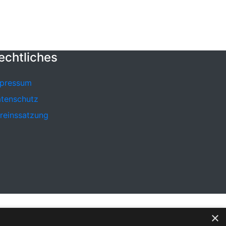
echtliches
pressum
tenschutz
reinssatzung
×