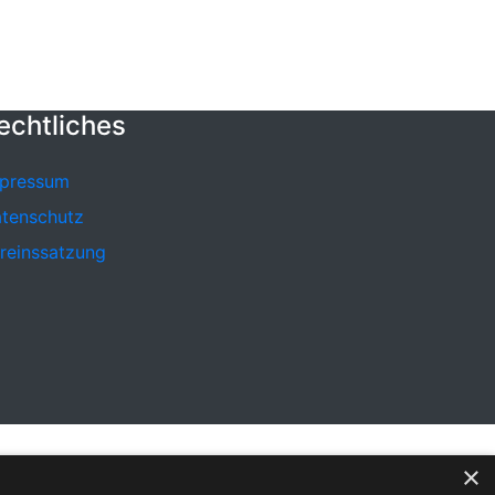
echtliches
pressum
tenschutz
reinssatzung
×