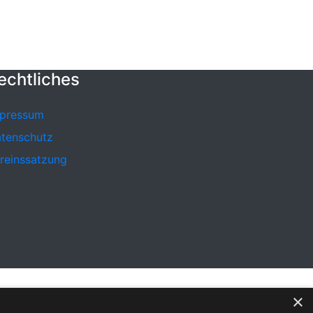
echtliches
pressum
tenschutz
reinssatzung
×