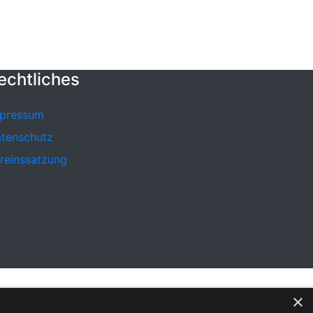
echtliches
pressum
tenschutz
reinssatzung
×