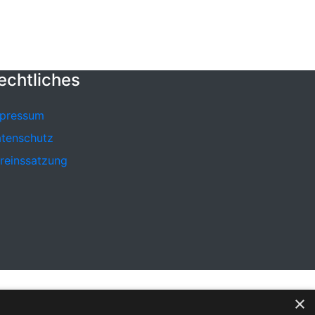
echtliches
pressum
tenschutz
reinssatzung
×