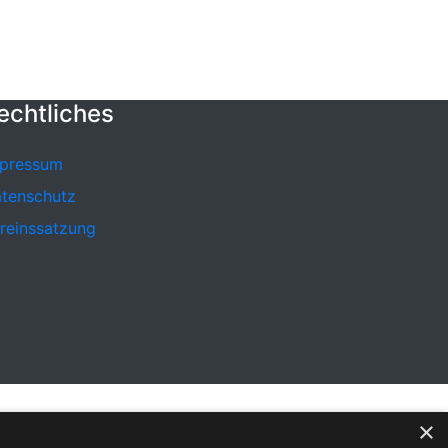
echtliches
pressum
tenschutz
reinssatzung
×