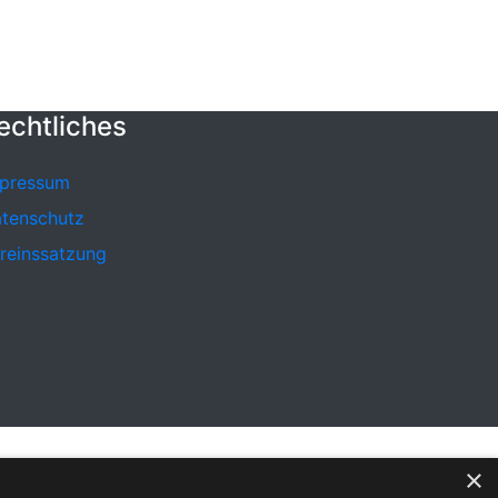
echtliches
pressum
tenschutz
reinssatzung
×