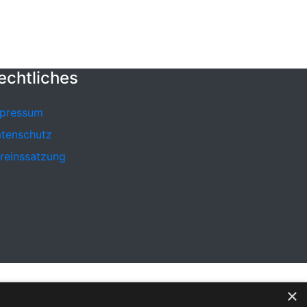
echtliches
pressum
tenschutz
reinssatzung
×