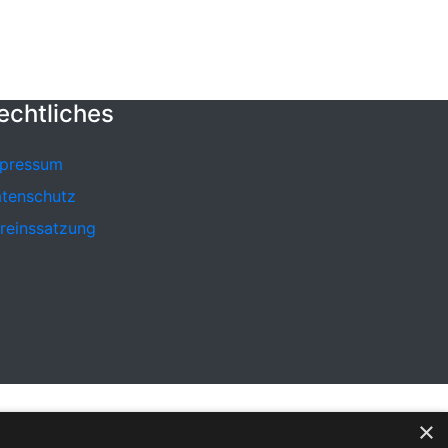
echtliches
pressum
tenschutz
reinssatzung
×